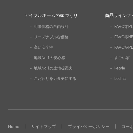
アイフルホームの家づくり
商品ラインナ
－ 明瞭価格の自由設計
－ FAVO零PL
－ リーズナブルな価格
－ FAVO零N
－ 高い安全性
－ FAVO極PL
－ 地域No.1の安心感
－ すごい家
－ 地域No.1の土地提案力
－ I-style
－ こだわりをカタチにする
－ Lodina
Home
サイトマップ
プライバシーポリシー
コー